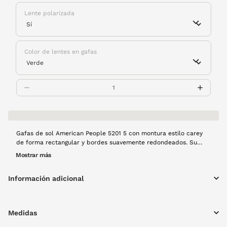
Lente polarizada
Color de lentes en gafas
Gafas de sol American People 5201 5 con montura estilo carey
de forma rectangular y bordes suavemente redondeados. Su
diseño combina elegancia clásica con un toque contemporáneo.
Mostrar más
Las lentes polarizadas eliminan reflejos, ofreciendo una visión
clara y confortable en cualquier situación. Un modelo versátil y
Información adicional
con personalidad.
Medidas