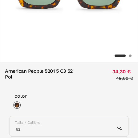
American People 5201 5 C3 52
34,30 €
Pol
Price red
49,00 €
to
color
selected
Talla / Calibre