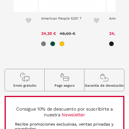
 5
American People 5201 7
American P
Price reduced from
to
34,30 €
49,00 €
24,50 €
Envio gratuito
Pago seguro
Garantia de devolución
Consigue 10% de descuento por suscribirte a
nuestra
Newsletter
Recibe promociones exclusivas, ventas privadas y
novedades