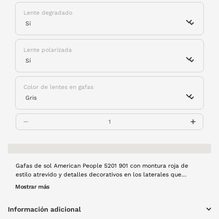
Lente degradado
Lente polarizada
Color de lentes en gafas
Gafas de sol American People 5201 901 con montura roja de
estilo atrevido y detalles decorativos en los laterales que
aportan personalidad. Las lentes polarizadas eliminan reflejos,
Mostrar más
garantizando una visión nítida y cómoda. Un diseño pensado para
destacar actitud y estilo propio.
Información adicional