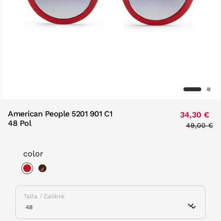
American People 5201 901 C1
34,30 €
48 Pol
Price red
49,00 €
to
color
selected
Talla / Calibre