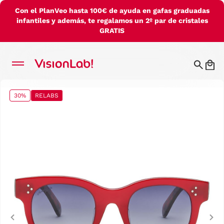
Con el PlanVeo hasta 100€ de ayuda en gafas graduadas
infantiles y además, te regalamos un 2º par de cristales
GRATIS
30%
RELABS
Previous