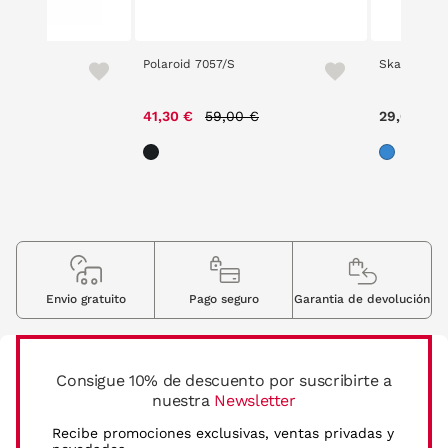
e 5201 3
Polaroid 7057/S
Skate 2406
ce reduced from
to
Price reduced from
to
00 €
41,30 €
59,00 €
29,00 €
Envio gratuito
Pago seguro
Garantia de devolución
Consigue 10% de descuento por suscribirte a
nuestra
Newsletter
Recibe promociones exclusivas, ventas privadas y