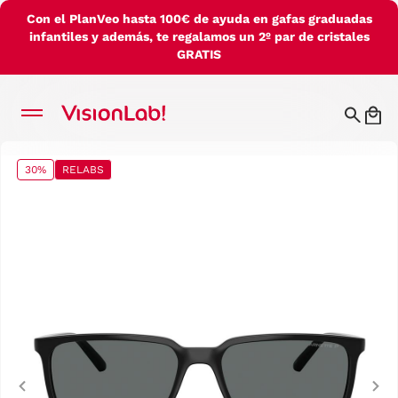
Con el PlanVeo hasta 100€ de ayuda en gafas graduadas
infantiles y además, te regalamos un 2º par de cristales
GRATIS
30%
RELABS
Previous