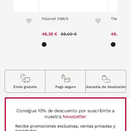
 10
Polaroid 2166/S
The Circus 
ce reduced from
to
Price reduced from
to
00 €
48,30 €
69,00 €
48,30 €
Envio gratuito
Pago seguro
Garantia de devolución
Consigue 10% de descuento por suscribirte a
nuestra
Newsletter
Recibe promociones exclusivas, ventas privadas y
novedades