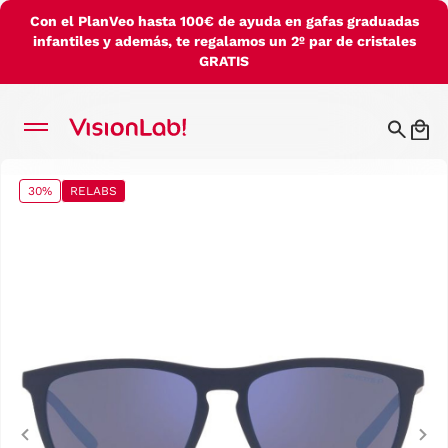
Con el PlanVeo hasta 100€ de ayuda en gafas graduadas
infantiles y además, te regalamos un 2º par de cristales
GRATIS
30%
RELABS
Previous