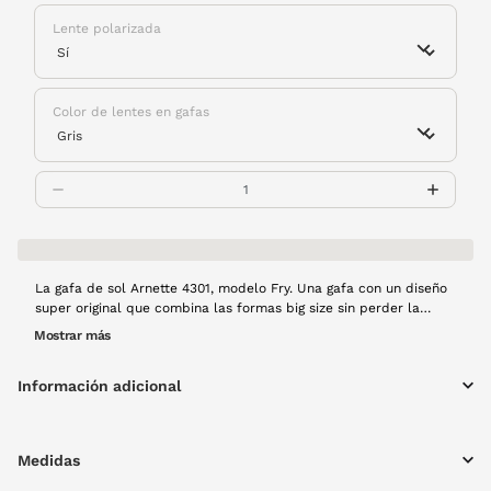
Lente polarizada
Color de lentes en gafas
La gafa de sol Arnette 4301, modelo Fry. Una gafa con un diseño
super original que combina las formas big size sin perder la
esencia deportiva y urbana de Arnette. Toda la montura es de
Mostrar más
pasta en color gris.
Información adicional
Medidas