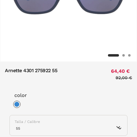
Arnette 4301 275922 55
64,40 €
Price red
92,00 €
to
color
selected
Talla / Calibre