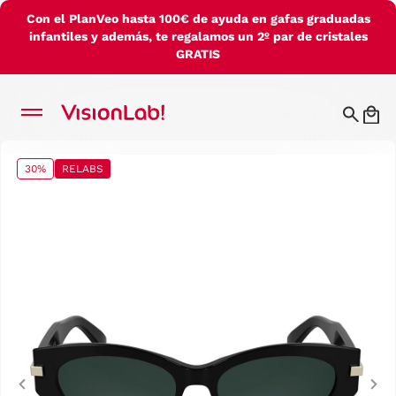
Con el PlanVeo hasta 100€ de ayuda en gafas graduadas
infantiles y además, te regalamos un 2º par de cristales
GRATIS
30%
RELABS
Previous