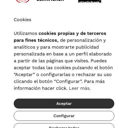
Cookies
Utilizamos
cookies propias y de terceros
para fines técnicos,
de personalización y
analíticos y para mostrarte publicidad
personalizada en base a un perfil elaborado
a partir de las páginas que visites. Puedes
aceptar todas las cookies pulsando el botón
“Aceptar” o configurarlas o rechazar su uso
clicando el botón “Configurar”. Para más
Aviso legal
|
Política de privacidad
|
Términos y condiciones
|
información hacer click.
Leer más.
Política de cookies
|
Configuración de cookies
Aceptar
© 2026 Visionlab España
Configurar