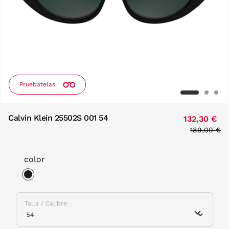
Pruébatelas
Calvin Klein 25502S 001 54
132,30 €
Price redu
189,00 €
to
color
selected
Talla / Calibre