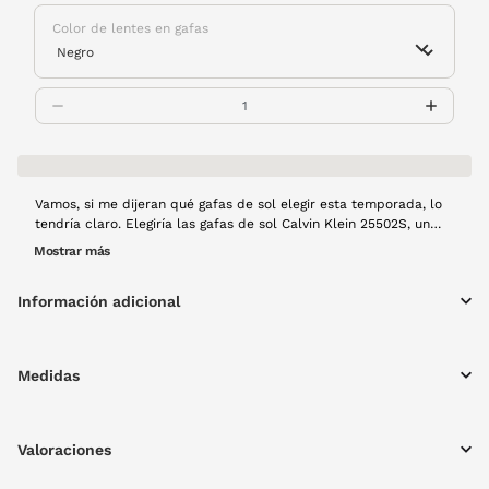
Color de lentes en gafas
Vamos, si me dijeran qué gafas de sol elegir esta temporada, lo
tendría claro. Elegiría las gafas de sol Calvin Klein 25502S, un
modelo ideal para los amantes de las gafas de sol que no
Mostrar más
quieren que nadie ni nada les limite, mucho menos el sol.
¡Pruébalas! Montura de pasta en color negro.
Información adicional
Medidas
Valoraciones