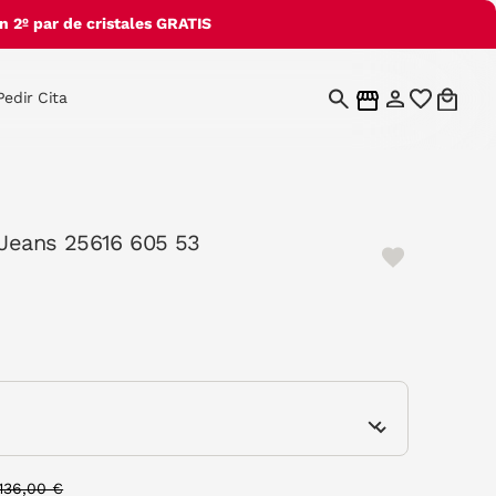
 2º par de cristales GRATIS
Pedir Cita
 Jeans 25616 605 53
cted
e
Price reduced from
to
136,00 €