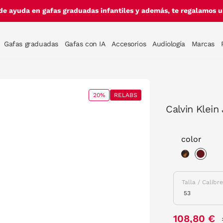
de ayuda en gafas graduadas infantiles y además, te regalamos un
Gafas graduadas
Gafas con IA
Accesorios
Audiología
Marcas
20%
RELABS
Calvin Klein
color
sele
Talla / Calibr
108,80 €