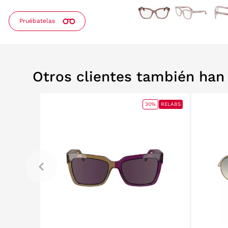
Pruébatelas
Otros clientes también ha
0%
RELABS
30%
RELABS