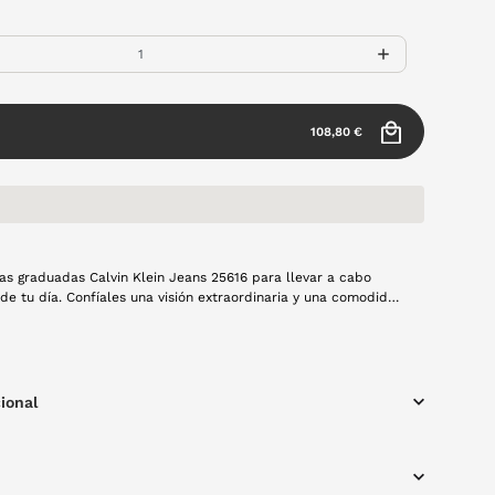
108,80 €
fas graduadas Calvin Klein Jeans 25616 para llevar a cabo
 de tu día. Confíales una visión extraordinaria y una comodidad
mo pocas. T easeguramos que lo recibirás de vuelta con
de pasta en color habana.
ional