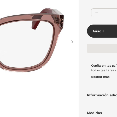
Añadir
Next
Confía en las ga
todas las tareas
y resistencia co
Mostrar más
creces. Montura 
Información adic
Medidas