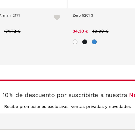
Armani 2171
Zero 5201 3
Price reduced from
to
Price reduced from
to
€
174,72 €
34,30 €
49,00 €
 10% de descuento por suscribirte a nuestra
N
Recibe promociones exclusivas, ventas privadas y novedades