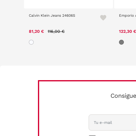
Calvin Klein Jeans 24606S
Emporio 
Price reduced from
to
81,20 €
116,00 €
122,30 
Consigue