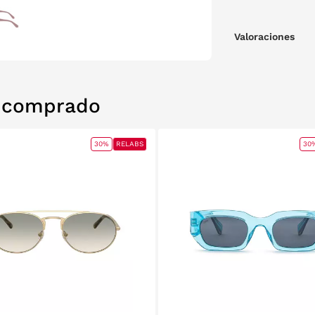
Valoraciones
n comprado
30%
RELABS
30