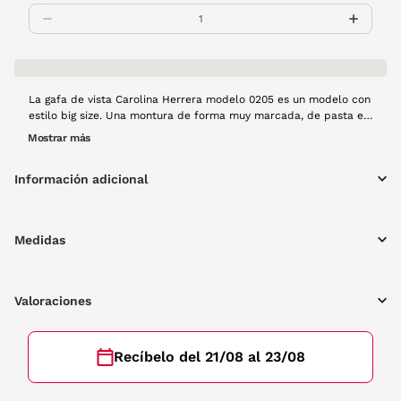
La gafa de vista Carolina Herrera modelo 0205 es un modelo con
estilo big size. Una montura de forma muy marcada, de pasta en
negro y detalles habana en el frente. Una gafa muy original que
Mostrar más
no dejará indiferente a nadie.
Información adicional
Medidas
Valoraciones
Recíbelo del 21/08 al 23/08