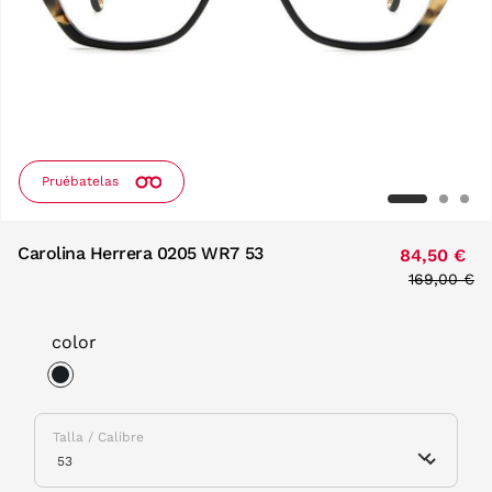
Pruébatelas
Carolina Herrera 0205 WR7 53
84,50 €
Price redu
169,00 €
to
color
selected
Talla / Calibre