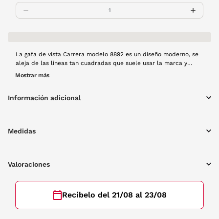
La gafa de vista Carrera modelo 8892 es un diseño moderno, se
aleja de las lineas tan cuadradas que suele usar la marca y
ofrece a este diseño una forma más oversize. Toda la montura es
Mostrar más
de pasta en color azul con acabado transparente.
Información adicional
Medidas
Valoraciones
Recíbelo del 21/08 al 23/08