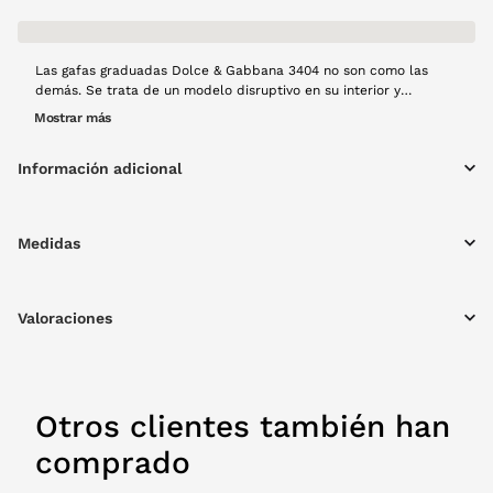
Las gafas graduadas Dolce & Gabbana 3404 no son como las
demás. Se trata de un modelo disruptivo en su interior y
tradicional en exterior que cumple con las expectativas visuales
Mostrar más
más exigentes de los usuarios. Además, son elegantes, lo que les
da ese toque extra que las convierte en el modelo perfecto.
Información adicional
Montura de pasta en color negro.
Medidas
Valoraciones
Otros clientes también han
comprado