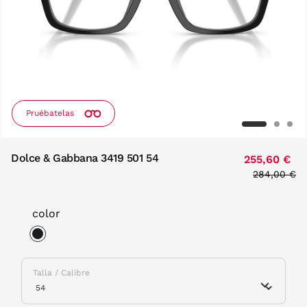
Pruébatelas
Dolce & Gabbana 3419 501 54
255,60 €
Price redu
284,00 €
to
color
selected
Talla / Calibre