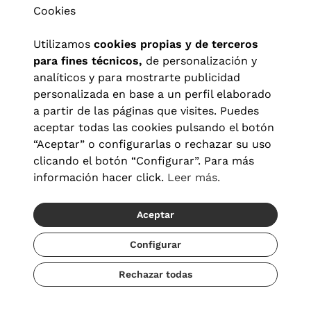
Cookies
Utilizamos
cookies propias y de terceros
para fines técnicos,
de personalización y
analíticos y para mostrarte publicidad
personalizada en base a un perfil elaborado
a partir de las páginas que visites. Puedes
aceptar todas las cookies pulsando el botón
“Aceptar” o configurarlas o rechazar su uso
clicando el botón “Configurar”. Para más
Aviso legal
|
Política de privacidad
|
Términos y condiciones
|
información hacer click.
Leer más.
Política de cookies
|
Configuración de cookies
Aceptar
© 2026 Visionlab España
Configurar
Rechazar todas
Añadir
255,60 €