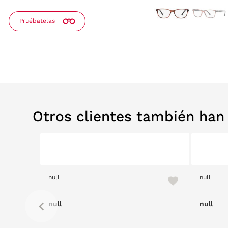
Pruébatelas
Otros clientes también ha
null
null
null
null