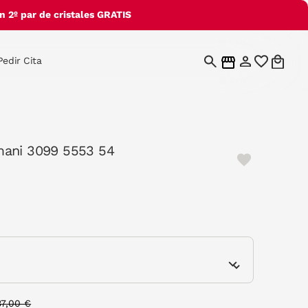
 2º par de cristales GRATIS
Pedir Cita
ani 3099 5553 54
e
rice reduced from
to
37,00 €