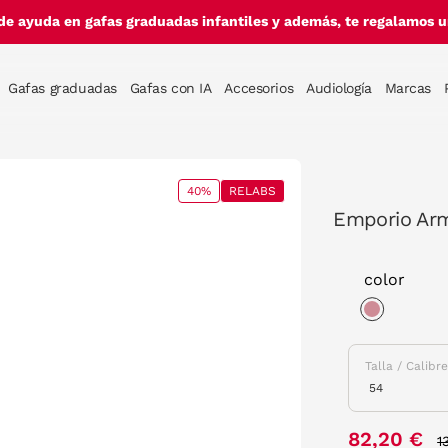
de ayuda en gafas graduadas infantiles y además, te regalamos un
Gafas graduadas
Gafas con IA
Accesorios
Audiología
Marcas
40%
RELABS
Emporio Arm
color
selected
Talla / Calibr
P
82,20 €
1