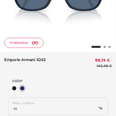
Pruébatelas
Emporio Armani 4243
99,74 €
Price redu
142,48 €
to
color
selected
Talla / Calibre