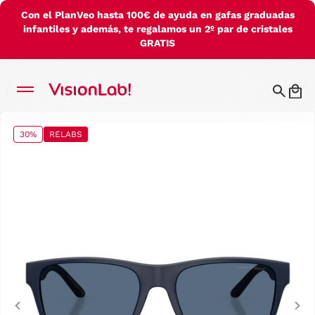
Con el PlanVeo hasta 100€ de ayuda en gafas graduadas
infantiles y además, te regalamos un 2º par de cristales
GRATIS
30%
RELABS
Previous