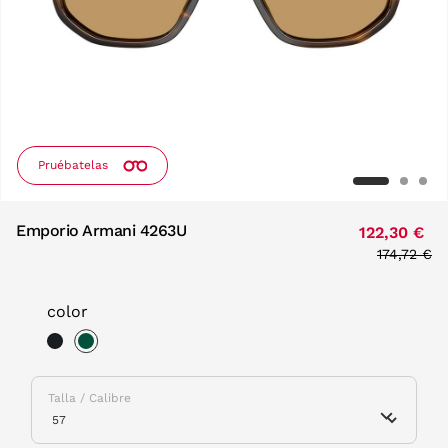
Pruébatelas
Emporio Armani 4263U
122,30 €
Price red
174,72 €
to
color
selected
Talla / Calibre