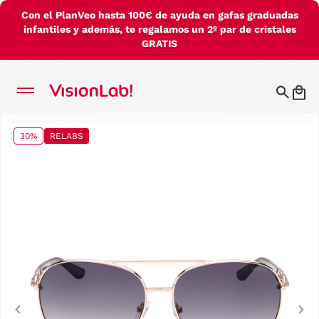
Con el PlanVeo hasta 100€ de ayuda en gafas graduadas
infantiles y además, te regalamos un 2º par de cristales
GRATIS
30%
RELABS
Previous