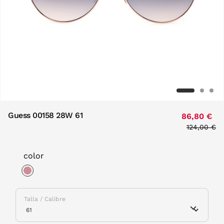
Guess 00158 28W 61
86,80 €
Price redu
124,00 €
to
color
selected
Talla / Calibre