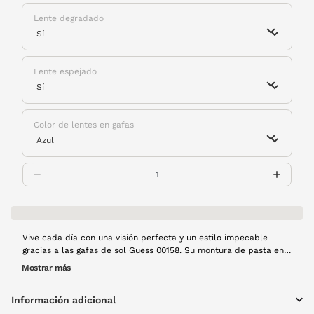
Lente degradado
Lente espejado
Color de lentes en gafas
Vive cada día con una visión perfecta y un estilo impecable
gracias a las gafas de sol Guess 00158. Su montura de pasta en
color rosa y su forma de aviador, combinada con cristales de
Mostrar más
alta calidad y degradados, no solo te ofrece una protección
óptima contra el sol, sino también un look contemporáneo.
Información adicional
Perfectas para cada aventura urbana o en la playa. ¡El accesorio
que define la moda moderna!