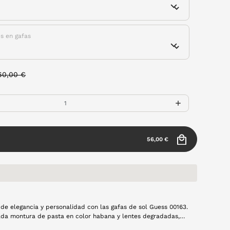
es en gafas
rice reduced from
to
60,00 €
56,00 €
de elegancia y personalidad con las gafas de sol Guess 00163.
ada montura de pasta en color habana y lentes degradadas,
ye son perfectas para destacar tu estilo. Su forma distintiva