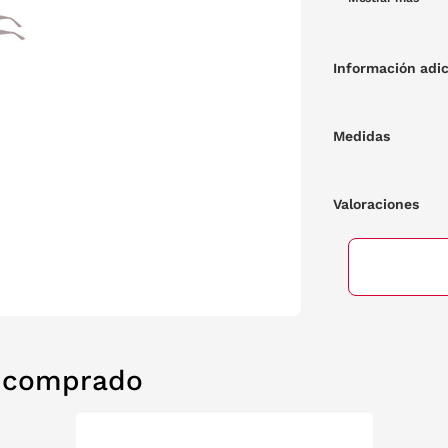
realza cualquier outfit, que sus lentes garantizan que 
bajo el sol.
Información adic
Medidas
Valoraciones
n comprado