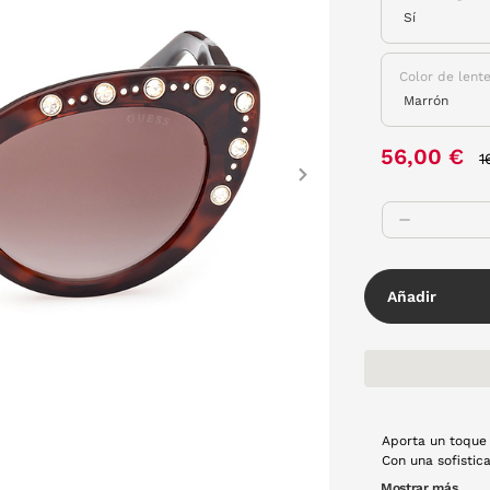
Color de lent
P
56,00 €
1
Next
Añadir
Aporta un toque 
Con una sofistic
estas gafas cate
Mostrar más