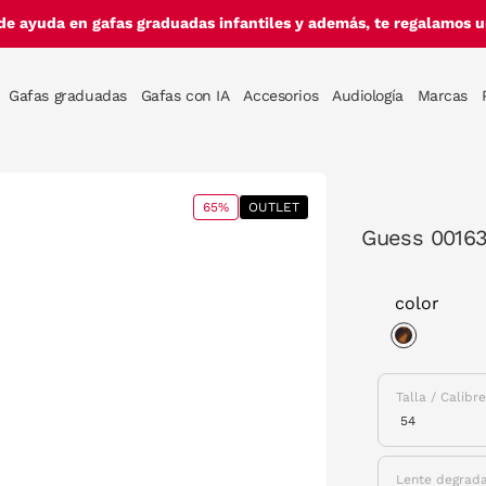
de ayuda en gafas graduadas infantiles y además, te regalamos un
Gafas graduadas
Gafas con IA
Accesorios
Audiología
Marcas
65%
OUTLET
Guess 00163
color
selected
Talla / Calibr
Lente degrad