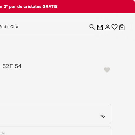
 2º par de cristales GRATIS
Pedir Cita
 52F 54
e
ado