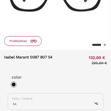
Pruébatelas
Isabel Marant 0087 807 54
132,00 €
Price redu
220,00 €
to
color
selected
Talla / Calibre