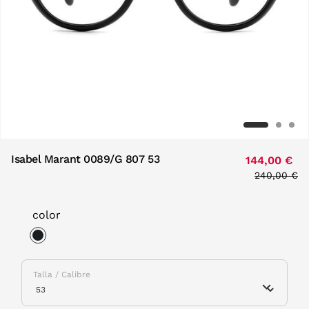
Isabel Marant 0089/G 807 53
144,00 €
Price redu
240,00 €
to
color
selected
Talla / Calibre