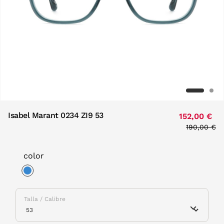
Isabel Marant 0234 ZI9 53
152,00 €
Price redu
190,00 €
to
color
selected
Talla / Calibre