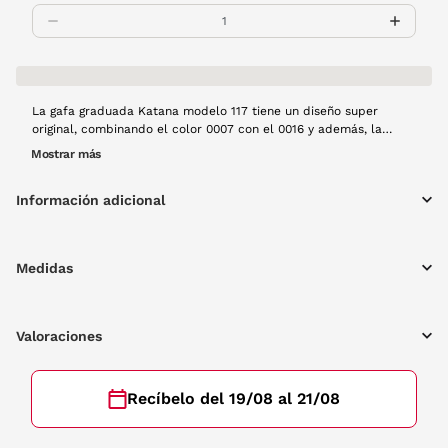
La gafa graduada Katana modelo 117 tiene un diseño super
original, combinando el color 0007 con el 0016 y además, la
forma cateye le aporta un toque de sofisticación que no dejará
Mostrar más
indiferente a nadie.
Información adicional
Medidas
Valoraciones
Recíbelo del 19/08 al 21/08