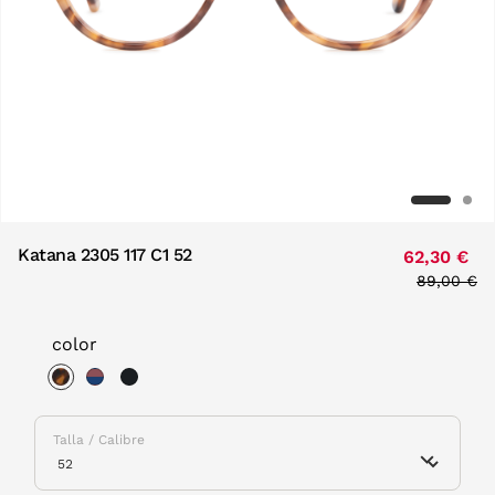
Katana 2305 117 C1 52
62,30 €
Price red
89,00 €
to
color
selected
Talla / Calibre