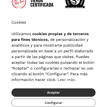
Cookies
Utilizamos
cookies propias y de terceros
para fines técnicos,
de personalización y
analíticos y para mostrarte publicidad
personalizada en base a un perfil elaborado
a partir de las páginas que visites. Puedes
aceptar todas las cookies pulsando el botón
“Aceptar” o configurarlas o rechazar su uso
clicando el botón “Configurar”. Para más
Aviso legal
|
Política de privacidad
|
Términos y condiciones
|
información hacer click.
Leer más.
Política de cookies
|
Configuración de cookies
Aceptar
© 2026 Visionlab España
Recíbelo del 19/08 al 21/08
Configurar