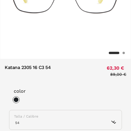
Katana 2305 16 C3 54
62,30 €
Price red
89,00 €
to
color
selected
Talla / Calibre