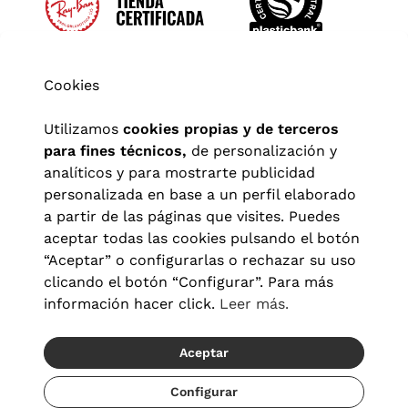
Cookies
Utilizamos
cookies propias y de terceros
para fines técnicos,
de personalización y
analíticos y para mostrarte publicidad
personalizada en base a un perfil elaborado
a partir de las páginas que visites. Puedes
aceptar todas las cookies pulsando el botón
“Aceptar” o configurarlas o rechazar su uso
clicando el botón “Configurar”. Para más
Aviso legal
|
Política de privacidad
|
Términos y condiciones
|
información hacer click.
Leer más.
Política de cookies
|
Configuración de cookies
Aceptar
© 2026 Visionlab España
Recíbelo del 22/08 al 24/08
Configurar