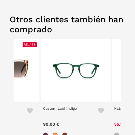
Otros clientes también han
comprado
RELABS
RELABS
a 0128/S
Custom Lab! Índigo
Katana 240
9,00 €
99,00 €
55,30 €