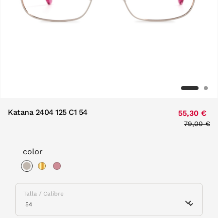
Katana 2404 125 C1 54
55,30 €
Price red
79,00 €
to
color
selected
Talla / Calibre