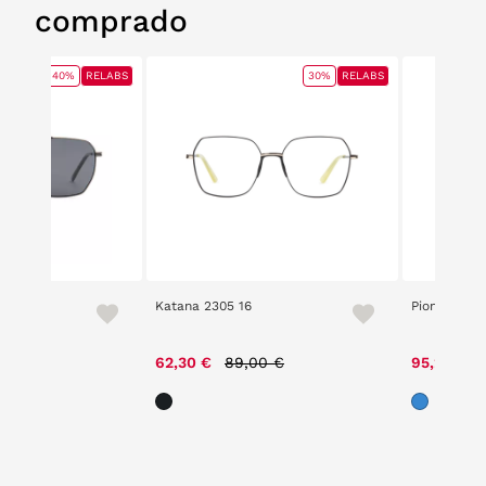
comprado
40%
RELABS
30%
RELABS
1 009
Katana 2305 16
Pioneers 24
e reduced from
to
Price reduced from
to
00 €
62,30 €
89,00 €
95,20 €