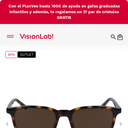
Con el PlanVeo hasta 100€ de ayuda en gafas graduadas
infantiles y además, te regalamos un 2º par de cristales
GRATIS
65%
OUTLET
Previous