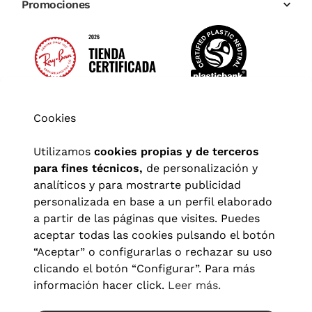
Promociones
Cookies
Utilizamos
cookies propias y de terceros
para fines técnicos,
de personalización y
analíticos y para mostrarte publicidad
personalizada en base a un perfil elaborado
a partir de las páginas que visites. Puedes
aceptar todas las cookies pulsando el botón
“Aceptar” o configurarlas o rechazar su uso
clicando el botón “Configurar”. Para más
Aviso legal
|
Política de privacidad
|
Términos y condiciones
|
información hacer click.
Leer más.
Política de cookies
|
Configuración de cookies