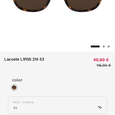
Lacoste L915S 214 53
40,60 €
Price red
116,00 €
to
color
selected
Talla / Calibre