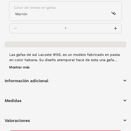
Color de lentes en gafas
Las gafas de sol Lacoste 915S, es un modelo fabricado en pasta
en color habana. Su diseño atemporal hace de esta una gafa
perfecta para aportar un extra de clase a todos tus looks.
Mostrar más
Información adicional
Medidas
Valoraciones