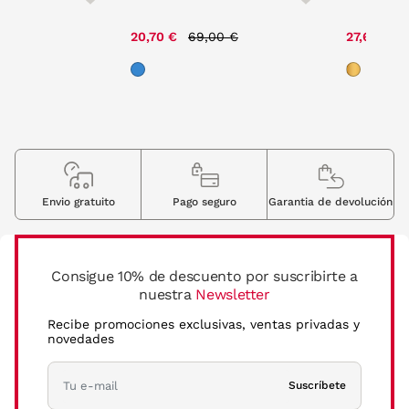
ce reduced from
to
Price reduced from
to
00 €
20,70 €
69,00 €
27,60 €
Envio gratuito
Pago seguro
Garantia de devolución
Consigue 10% de descuento por suscribirte a
nuestra
Newsletter
Recibe promociones exclusivas, ventas privadas y
novedades
Suscríbete