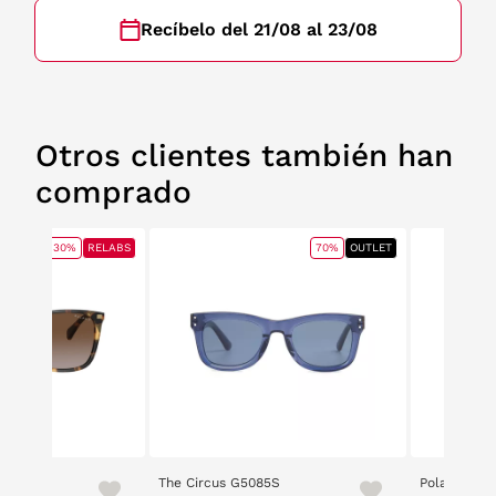
Recíbelo del 21/08 al 23/08
Otros clientes también han
comprado
30%
RELABS
70%
OUTLET
The Circus G5085S
Polaroid 61