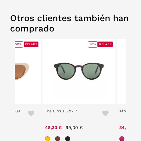
Otros clientes también han
comprado
50%
RELABS
30%
RELABS
e 2305 609
The Circus 5212 7
Afrodelic 2
ce reduced from
to
Price reduced from
to
00 €
48,30 €
69,00 €
34,30 €