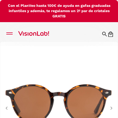
Con el PlanVeo hasta 100€ de ayuda en gafas graduadas
infantiles y además, te regalamos un 2º par de cristales
GRATIS
Previous