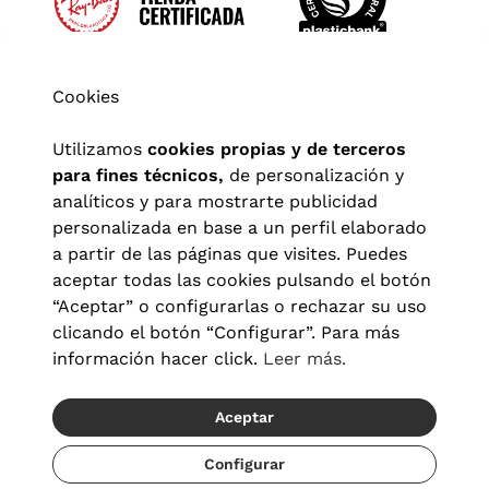
Cookies
Utilizamos
cookies propias y de terceros
para fines técnicos,
de personalización y
analíticos y para mostrarte publicidad
personalizada en base a un perfil elaborado
a partir de las páginas que visites. Puedes
aceptar todas las cookies pulsando el botón
“Aceptar” o configurarlas o rechazar su uso
clicando el botón “Configurar”. Para más
Aviso legal
|
Política de privacidad
|
Términos y condiciones
|
información hacer click.
Leer más.
Política de cookies
|
Configuración de cookies
Aceptar
© 2026 Visionlab España
Recíbelo del 22/08 al 24/08
Configurar