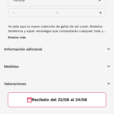
Ya está aquí la nueva colección de gafas de sol Loom. Modelos
tendencia y super veraniegos que completarán cualquier look y
harán que no puedas estar sin ellas. Este modelo 2305 6
Mostrar más
destaca por su forma redonda en pasta, un toque retro para una
gafa especial.
Información adicional
Medidas
Valoraciones
Recíbelo del 22/08 al 24/08