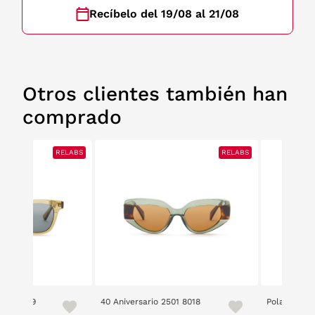
Recíbelo del 19/08 al 21/08
Otros clientes también han
comprado
RELABS
RELABS
2501 6229
40 Aniversario 2501 8018
Polaroid 41