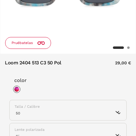
Pruébatelas
Loom 2404 513 C3 50 Pol
29,00 €
color
selected
Talla / Calibre
Lente polarizada