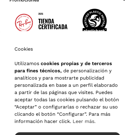
Cookies
Utilizamos
cookies propias y de terceros
para fines técnicos,
de personalización y
analíticos y para mostrarte publicidad
personalizada en base a un perfil elaborado
a partir de las páginas que visites. Puedes
aceptar todas las cookies pulsando el botón
“Aceptar” o configurarlas o rechazar su uso
clicando el botón “Configurar”. Para más
Aviso legal
|
Política de privacidad
|
Términos y condiciones
|
información hacer click.
Leer más.
Política de cookies
|
Configuración de cookies