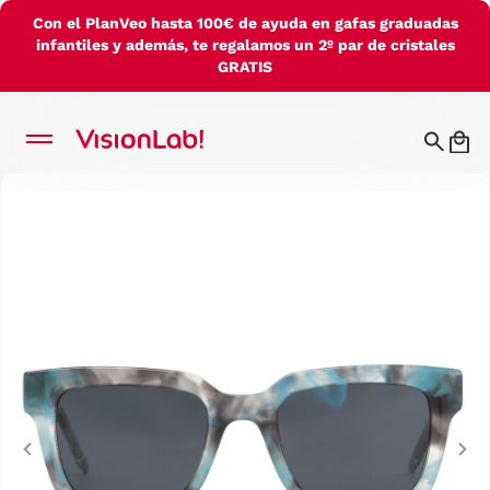
Con el PlanVeo hasta 100€ de ayuda en gafas graduadas
infantiles y además, te regalamos un 2º par de cristales
GRATIS
Previous