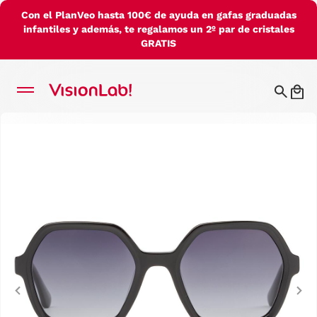
Con el PlanVeo hasta 100€ de ayuda en gafas graduadas
infantiles y además, te regalamos un 2º par de cristales
GRATIS
Previous