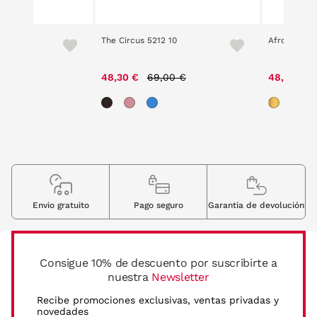
The Circus 5212 10
Afrodelic 2
ce reduced from
to
Price reduced from
to
00 €
48,30 €
69,00 €
48,30 €
Envio gratuito
Pago seguro
Garantia de devolución
Consigue 10% de descuento por suscribirte a
nuestra
Newsletter
Recibe promociones exclusivas, ventas privadas y
novedades