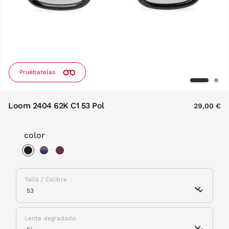
Pruébatelas
Loom 2404 62K C1 53 Pol
29,00 €
color
selected
Talla / Calibre
Lente degradado