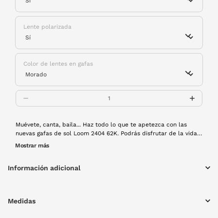
Lente polarizada
Color de lentes en gafas
Muévete, canta, baila... Haz todo lo que te apetezca con las
nuevas gafas de sol Loom 2404 62K. Podrás disfrutar de la vida
por un precio accesible y con una muy buena calidad. Montura
Mostrar más
de pasta en color negro y lentes degradadas y polarizadas.
Información adicional
Medidas