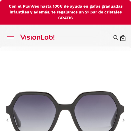
Con el PlanVeo hasta 100€ de ayuda en gafas graduadas
infantiles y además, te regalamos un 2º par de cristales
GRATIS
Previous