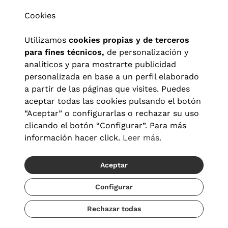
Cookies
Utilizamos
cookies propias y de terceros
para fines técnicos,
de personalización y
analíticos y para mostrarte publicidad
personalizada en base a un perfil elaborado
a partir de las páginas que visites. Puedes
aceptar todas las cookies pulsando el botón
“Aceptar” o configurarlas o rechazar su uso
clicando el botón “Configurar”. Para más
Aviso legal
|
Política de privacidad
|
Términos y condiciones
|
información hacer click.
Leer más.
Política de cookies
|
Configuración de cookies
Aceptar
© 2026 Visionlab España
Configurar
Rechazar todas
Añadir
29,00 €