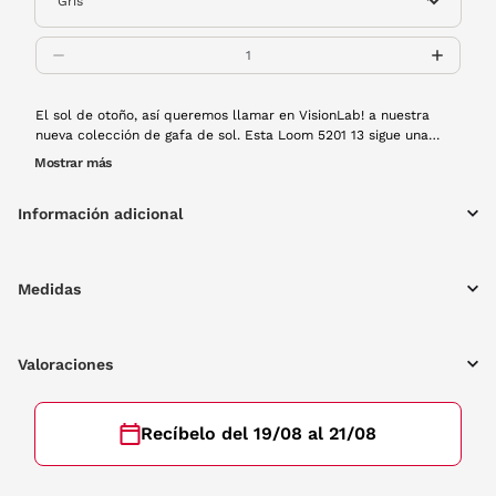
El sol de otoño, así queremos llamar en VisionLab! a nuestra
nueva colección de gafa de sol. Esta Loom 5201 13 sigue una
tendencia clásica de lineas rectangulares, en pasta color habana
Mostrar más
claro. Un clásico que no podrá faltar en tu fondo de armario.
Información adicional
Medidas
Valoraciones
Recíbelo del 19/08 al 21/08