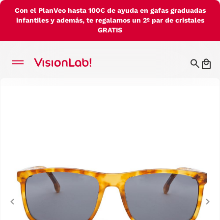
Con el PlanVeo hasta 100€ de ayuda en gafas graduadas
infantiles y además, te regalamos un 2º par de cristales
GRATIS
Previous