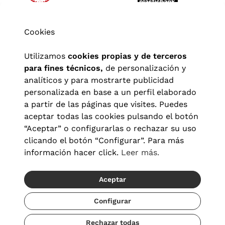
Cookies
Utilizamos
cookies propias y de terceros
para fines técnicos,
de personalización y
analíticos y para mostrarte publicidad
personalizada en base a un perfil elaborado
a partir de las páginas que visites. Puedes
aceptar todas las cookies pulsando el botón
“Aceptar” o configurarlas o rechazar su uso
clicando el botón “Configurar”. Para más
Aviso legal
|
Política de privacidad
|
Términos y condiciones
|
información hacer click.
Leer más.
Política de cookies
|
Configuración de cookies
Aceptar
© 2026 Visionlab España
Recíbelo del 19/08 al 21/08
Configurar
Rechazar todas