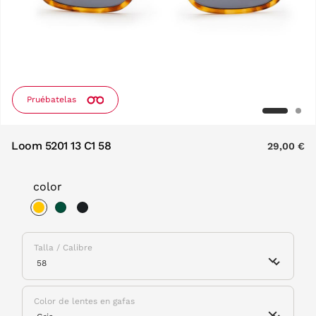
Pruébatelas
Loom 5201 13 C1 58
29,00 €
color
selected
Talla / Calibre
Color de lentes en gafas