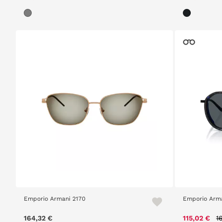
Emporio Armani 2170
Emporio Arma
P
164,32 €
115,02 €
1