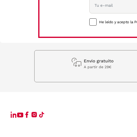
Las monturas de gafas de ver de Emporio Armani siguen las mismas líneas clá
distinguido.
He leído y acepto la P
Sus diseños están inspirados en los artículos de lujo de la alta costura. Un
podrás ver como el icónico logotipo de la firma se encuentra presente en las 
Envio gratuito
A la última moda con la línea Emporio Armani gafas de sol
A partir de 29€
Si la colección de Emporio Armani gafas para mujer y hombre graduadas ha ll
mientras que consiguen dar un toque muy personal a tu look.
Tanto las monturas como las lentes están fabricadas con materiales de primer
¿Qué modelos de gafas Emporio Armani podrás encontrar en V