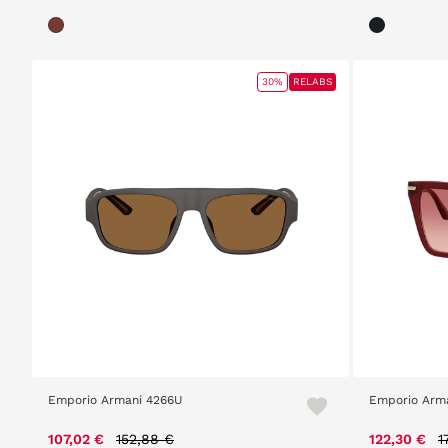
30%
RELABS
Emporio Armani 4266U
Emporio Arm
Price reduced from
to
P
107,02 €
152,88 €
122,30 €
1