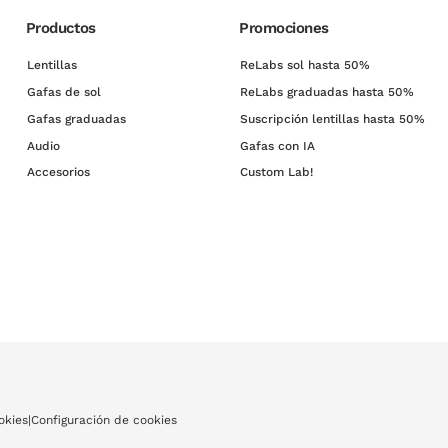
extragrandes o las tradicionales monturas al aire de acetato. En VisionLab po
Productos
Promociones
Lentillas
ReLabs sol hasta 50%
fas de Emporio Armani. Si todavía no lo tienes claro, puedes acercarte a una de n
Gafas de sol
ReLabs graduadas hasta 50%
ue te aseguramos que saldrás de aquí estrenando un par de gafas nuevas de ver 
s monturas graduadas que han diseñado en exclusiva para ti.
Gafas graduadas
Suscripción lentillas hasta 50%
Audio
Gafas con IA
Accesorios
Custom Lab!
okies
|
Configuración de cookies