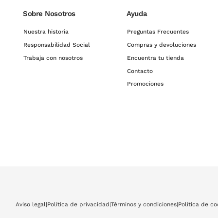
Desde las clásicas monturas de pasta rectangular hasta los últimos modelos 
precio. Monturas y diseños exclusivos para hombre y mujer.
Sobre Nosotros
Ayuda
Nuestra historia
Preguntas Frecuentes
Echa un vistazo a nuestra óptica online y decide cuáles serán tus próximas ga
Responsabilidad Social
Compras y devoluciones
monturas que más resaltan las facciones de tu rostro. Hay tantos modelos q
la completa colección de gafas de Emporio Armani clip solar y las diferente
Trabaja con nosotros
Encuentra tu tienda
Contacto
Promociones
Aviso legal
|
Política de privacidad
|
Términos y condiciones
|
Política de co