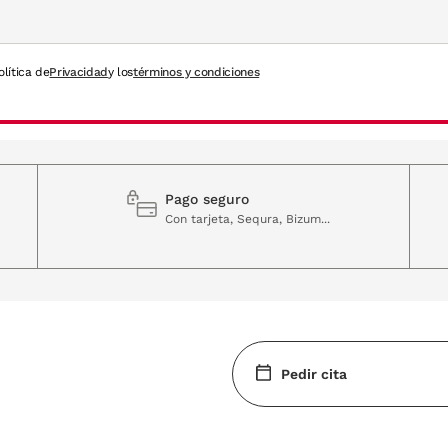
sicas que sus prendas de moda. Esa rigurosa elegancia se fusionó a la perfecc
olítica de
Privacidad
y los
términos y condiciones
 estilo minimalista, sencillo, elegante y clásico que podrás admirar en cada un
patillas de las gafas. Diversas formas y colores en tendencia para que puedas ele
Pago seguro
Con tarjeta, Sequra, Bizum...
amado tu atención, espera a ver la línea de gafas Emporio Armani de sol. Diseñ
a calidad.
Pedir cita
isionLab?