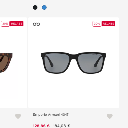
30%
RELABS
30%
RELABS
Emporio Armani 4047
Price reduced from
to
128,86 €
184,08 €