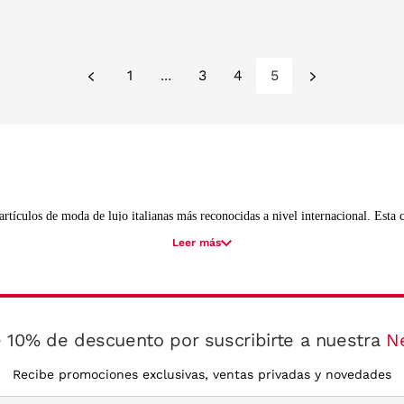
1
...
3
4
5
artículos de moda de lujo italianas más reconocidas a nivel internacional. Esta c
uadas
y sus
gafas de sol
.
Leer más
firma de lujo no ha parado de sorprendernos, temporada tras temporada, con nue
moda actual.
as Emporio Armani graduadas para hombre y mujer están fabricados con materi
 10% de descuento por suscribirte a nuestra
N
Recibe promociones exclusivas, ventas privadas y novedades
ombre