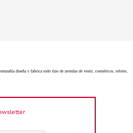
ompañía diseña y fabrica todo tipo de prendas de vestir, cosméticos, relojes,
vas monturas de gafas y diseños en tendencia. Líneas refinadas,
ales de primera calidad.
ewsletter