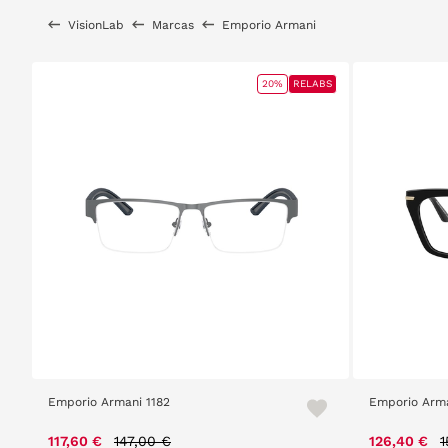
VisionLab
Marcas
Emporio Armani
20%
RELABS
Emporio Armani 1182
Emporio Arm
Price reduced from
to
P
117,60 €
147,00 €
126,40 €
1