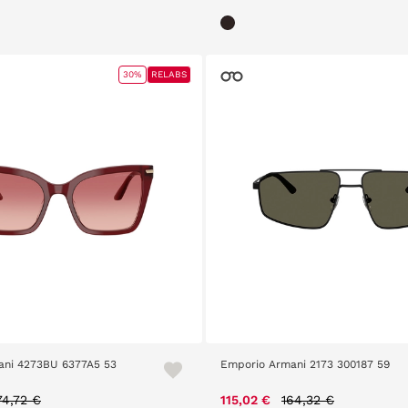
30%
RELABS
ani 4273BU 6377A5 53
Emporio Armani 2173 300187 59
rice reduced from
to
Price reduced from
to
74,72 €
115,02 €
164,32 €