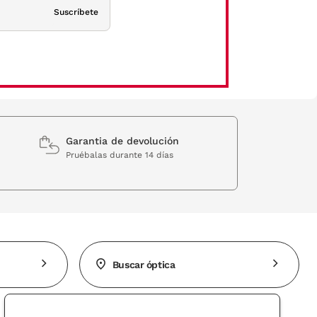
Suscríbete
ión con la incorporación de detalles con un estilo más moderno y
o de los modelos de Emporio Armani gafas para hombre y mujer. En todas ellas
gir las gafas de ver que mejor se adapten a las facciones de tu rostro.
Garantia de devolución
Pruébalas durante 14 días
os minimalistas con toques clásicos para proteger tus ojos del sol,
Buscar óptica