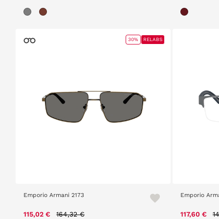
30%
RELABS
Emporio Armani 2173
Emporio Arma
Price reduced from
to
P
115,02 €
164,32 €
117,60 €
1