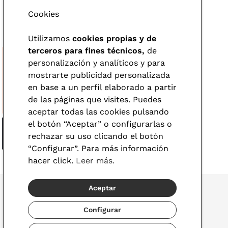
nemos a tu disposición una amplia variedad de gafas Emporio Armani a un buen
Cookies
uestras ópticas físicas y nuestros especialistas te asesorarán sobre las
Utilizamos
cookies propias y de
y de sol. ¿Te animas? Te esperamos muy pronto en VisionLab para enseñarte
terceros para fines técnicos,
de
personalización y analíticos y para
mostrarte publicidad personalizada
en base a un perfil elaborado a partir
de las páginas que visites. Puedes
aceptar todas las cookies pulsando
el botón “Aceptar” o configurarlas o
rechazar su uso clicando el botón
“Configurar”. Para más información
hacer click.
Leer más.
Aceptar
Configurar
© 2026 Visionlab