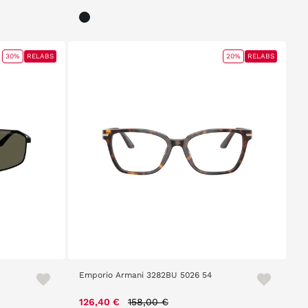
30%
RELABS
20%
RELABS
Emporio Armani 3282BU 5026 54
Price reduced from
to
126,40 €
158,00 €