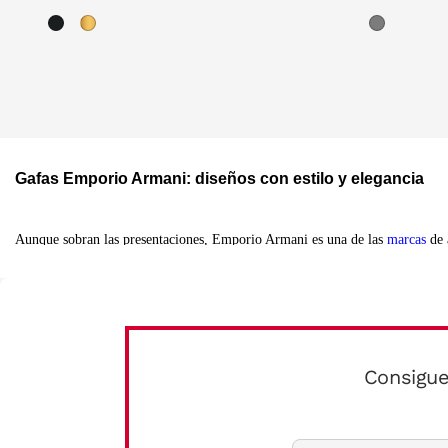
Gafas Emporio Armani: diseños con estilo y elegancia
Aunque sobran las presentaciones, Emporio Armani es una de las
marcas
de 
fragancias y una completa línea de accesorios donde destacan sus
gafas grad
Armani presentó su primera colección de gafas en 1988. Desde entonces, la 
atemporales y con elegantes diseños que siguen las últimas tendencias de la 
Tanto la colección de gafas de ver Emporio Armani como los diseños de gaf
Consigue
Colección de Emporio Armani gafas graduadas para mujer y h