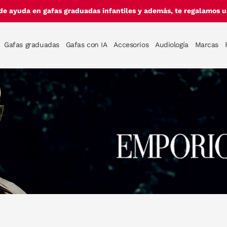
de ayuda en gafas graduadas infantiles y además, te regalamos un
Gafas graduadas
Gafas con IA
Accesorios
Audiología
Marcas