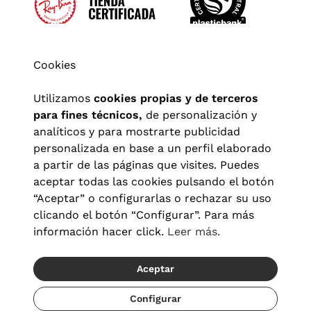
Cookies
Utilizamos
cookies propias y de terceros
para fines técnicos,
de personalización y
analíticos y para mostrarte publicidad
personalizada en base a un perfil elaborado
a partir de las páginas que visites. Puedes
aceptar todas las cookies pulsando el botón
“Aceptar” o configurarlas o rechazar su uso
clicando el botón “Configurar”. Para más
Aviso legal
|
Política de privacidad
|
Términos y condiciones
|
información hacer click.
Leer más.
Política de cookies
|
Configuración de cookies
Aceptar
© 2026 Visionlab España
Recíbelo del 20/08 al 22/08
Configurar