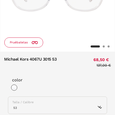
Pruébatelas
Michael Kors 4067U 3015 53
68,50 €
Price red
137,00 €
to
color
selected
Talla / Calibre