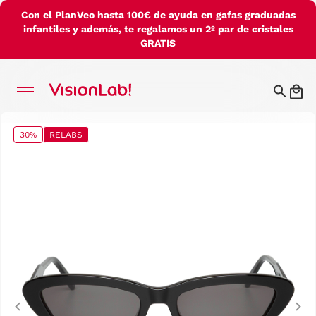
Con el PlanVeo hasta 100€ de ayuda en gafas graduadas
infantiles y además, te regalamos un 2º par de cristales
GRATIS
30%
RELABS
Previous