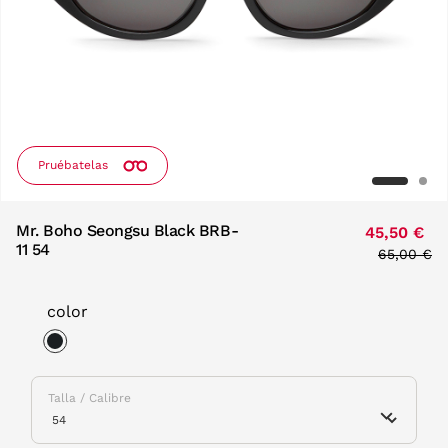
Pruébatelas
Mr. Boho Seongsu Black BRB-
45,50 €
11 54
Price red
65,00 €
to
color
selected
Talla / Calibre