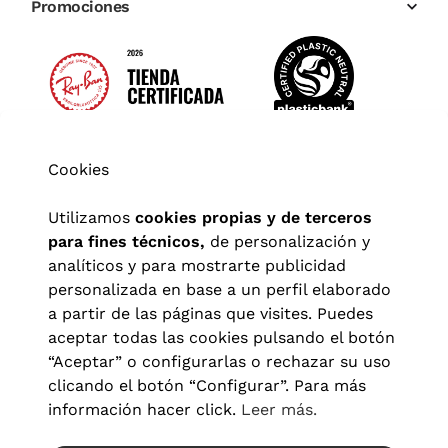
Promociones
Cookies
Utilizamos
cookies propias y de terceros
para fines técnicos,
de personalización y
analíticos y para mostrarte publicidad
personalizada en base a un perfil elaborado
a partir de las páginas que visites. Puedes
aceptar todas las cookies pulsando el botón
“Aceptar” o configurarlas o rechazar su uso
clicando el botón “Configurar”. Para más
Aviso legal
|
Política de privacidad
|
Términos y condiciones
|
información hacer click.
Leer más.
Política de cookies
|
Configuración de cookies