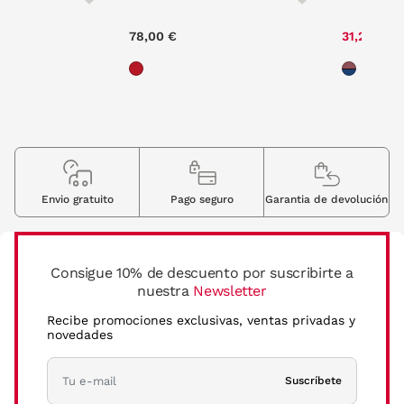
e reduced from
to
P
0 €
78,00 €
31,20 €
7
Envio gratuito
Pago seguro
Garantia de devolución
Consigue 10% de descuento por suscribirte a
nuestra
Newsletter
Recibe promociones exclusivas, ventas privadas y
novedades
Suscríbete