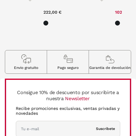
0,88 €
222,00 €
102,35 €
Envio gratuito
Pago seguro
Garantia de devolución
Consigue 10% de descuento por suscribirte a
nuestra
Newsletter
Recibe promociones exclusivas, ventas privadas y
novedades
Suscríbete