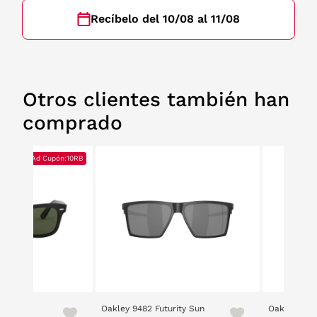
Recíbelo del 10/08 al 11/08
Otros clientes también han
comprado
BS
BS
10% Ad Cupón:10RB
10% Ad Cupón:10RB
er 2140
Oakley 9482 Futurity Sun
Oakley Gibs