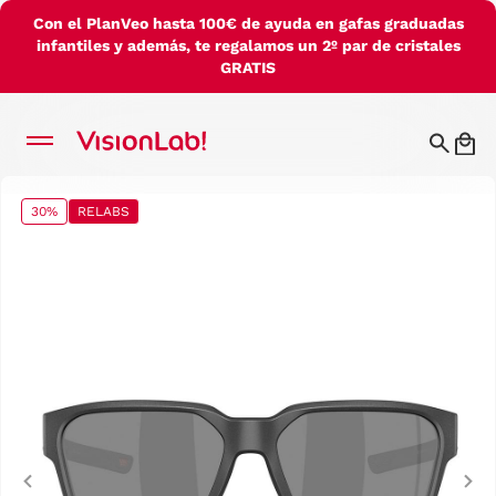
Con el PlanVeo hasta 100€ de ayuda en gafas graduadas
infantiles y además, te regalamos un 2º par de cristales
GRATIS
30%
RELABS
Previous