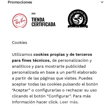
Promociones
Cookies
Utilizamos
cookies propias y de terceros
para fines técnicos,
de personalización y
analíticos y para mostrarte publicidad
personalizada en base a un perfil elaborado
a partir de las páginas que visites. Puedes
aceptar todas las cookies pulsando el botón
“Aceptar” o configurarlas o rechazar su uso
clicando el botón “Configurar”. Para más
Aviso legal
|
Política de privacidad
|
Términos y condiciones
|
información hacer click.
Leer más.
Política de cookies
|
Configuración de cookies