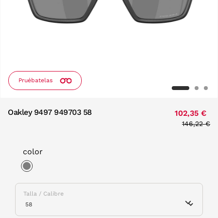
Pruébatelas
Oakley 9497 949703 58
102,35 €
Price red
146,22 €
to
color
selected
Talla / Calibre