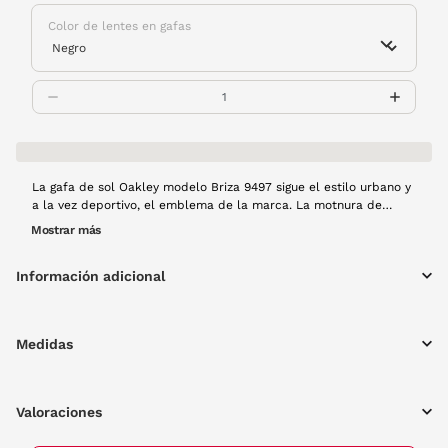
Color de lentes en gafas
La gafa de sol Oakley modelo Briza 9497 sigue el estilo urbano y
a la vez deportivo, el emblema de la marca. La motnura de
pasta color gris podrá acompañarte en tu día a día.
Mostrar más
Información adicional
Medidas
Valoraciones