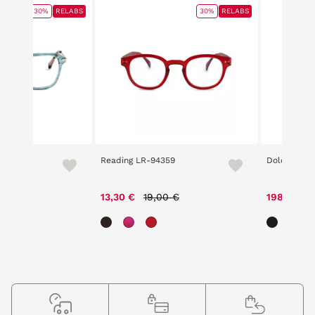
30%
RELABS
30%
RELABS
Reading LR-94359
Dolce & Ga
ce reduced from
to
Price reduced from
to
00 €
13,30 €
19,00 €
198,90 €