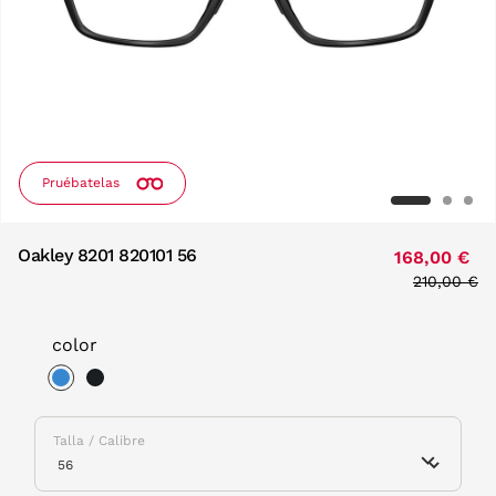
Pruébatelas
Oakley 8201 820101 56
168,00 €
Price redu
210,00 €
to
color
selected
Talla / Calibre