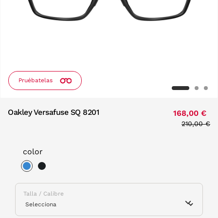
Pruébatelas
Oakley Versafuse SQ 8201
168,00 €
Price redu
210,00 €
to
color
selected
Talla / Calibre