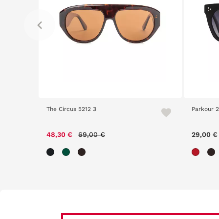
s 5212 3
Parkour 2404 12K
Price reduced from
to
69,00 €
29,00 €