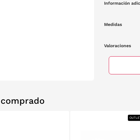
Información adic
Medidas
Valoraciones
n comprado
OUTLET
OUTLET
RELABS
RELABS