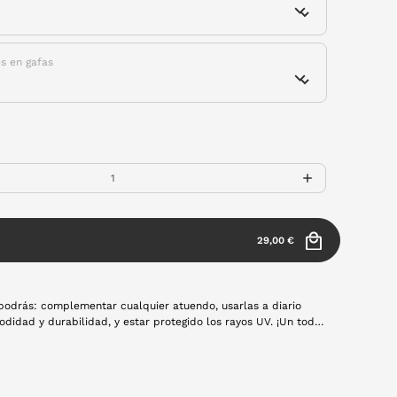
es en gafas
29,00 €
podrás: complementar cualquier atuendo, usarlas a diario
y durabilidad, y estar protegido los rayos UV. ¡Un todo
 más y hazte con las tuyas. Disponibles con montura de pasta
 forma