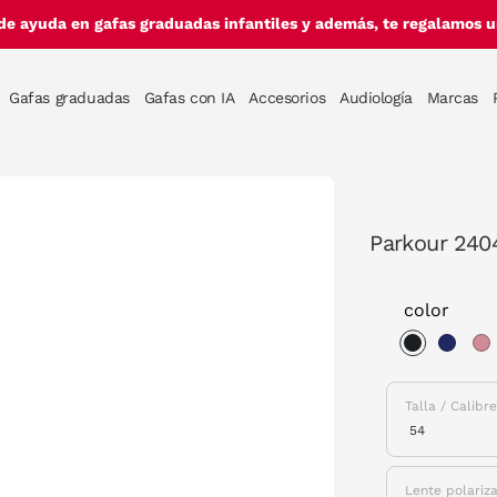
de ayuda en gafas graduadas infantiles y además, te regalamos un
Gafas graduadas
Gafas con IA
Accesorios
Audiología
Marcas
Parkour 2404
color
selected
Talla / Calibr
Lente polariz