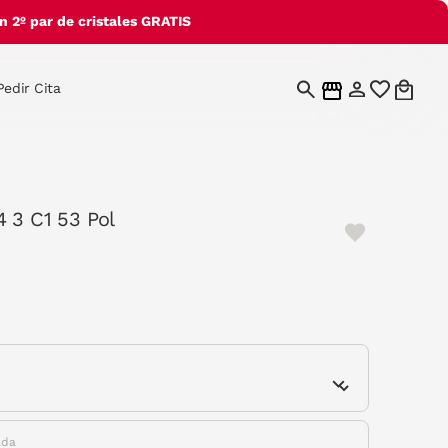
 2º par de cristales GRATIS
Pedir Cita
 3 C1 53 Pol
e
ada