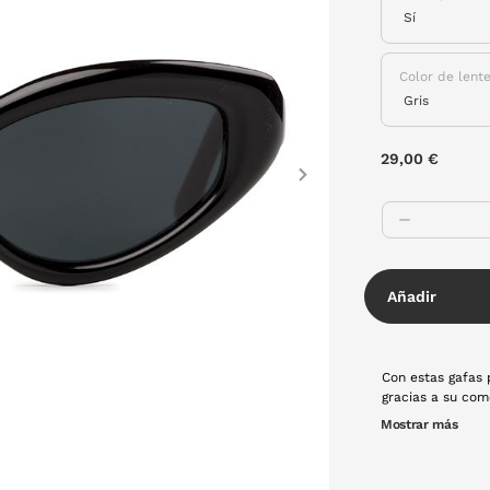
Color de lent
29,00 €
Next
Añadir
Con estas gafas 
gracias a su comodidad 
en uno! No dudes
Mostrar más
en color negro y