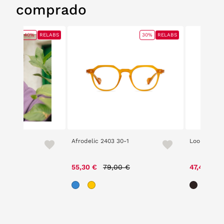
comprado
40%
RELABS
30%
RELABS
Afrodelic 2403 30-1
Loom 2201 
e reduced from
to
Price reduced from
to
0 €
55,30 €
79,00 €
47,40 €