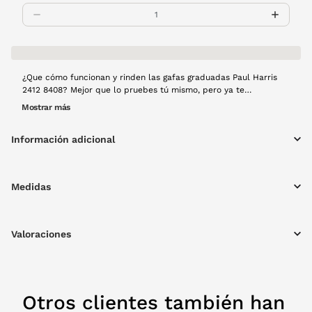
¿Que cómo funcionan y rinden las gafas graduadas Paul Harris
2412 8408? Mejor que lo pruebes tú mismo, pero ya te
adelantamos que no te arrepentirás. Tu experiencia con ellas no
Mostrar más
puede llegar a ser mejor. Verás increíble, sentirás un gran confort
y se adaptarán cada momento. ¿Qué más podemos pedir?
Información adicional
Montura de pasta en color negro.
Medidas
Valoraciones
Otros clientes también han