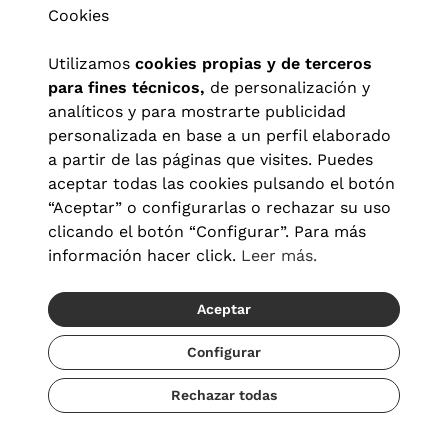
Cookies
Utilizamos
cookies propias y de terceros
para fines técnicos,
de personalización y
analíticos y para mostrarte publicidad
personalizada en base a un perfil elaborado
a partir de las páginas que visites. Puedes
aceptar todas las cookies pulsando el botón
“Aceptar” o configurarlas o rechazar su uso
clicando el botón “Configurar”. Para más
Aviso legal
|
Política de privacidad
|
Términos y condiciones
|
información hacer click.
Leer más.
Política de cookies
|
Configuración de cookies
Aceptar
© 2026 Visionlab España
Configurar
Rechazar todas
Añadir
79,20 €