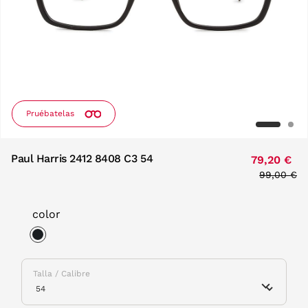
Pruébatelas
Paul Harris 2412 8408 C3 54
79,20 €
Price red
99,00 €
to
color
selected
Talla / Calibre