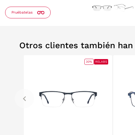
Pruébatelas
Otros clientes también ha
0%
RELABS
30%
RELABS