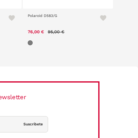
Polaroid D583/G
Ray Ban 6
Price reduced from
to
76,00 €
95,00 €
117,60 €
ewsletter
Suscríbete