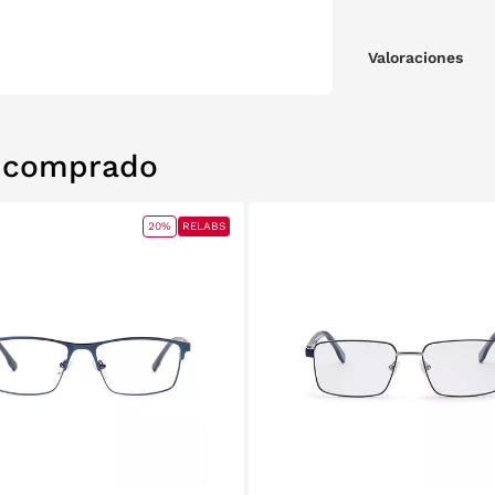
Valoraciones
n comprado
20%
RELABS