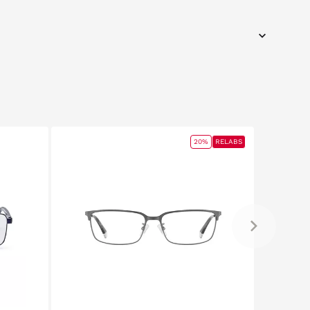
20%
RELABS