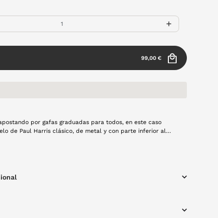
99,00 €
 apostando por gafas graduadas para todos, en este caso
Paul Harris clásico, de metal y con parte inferior al
igereza a la gafa. Monturas de todos los estilos y para todos
los gustos, ven a por la tuya primavera.
ional