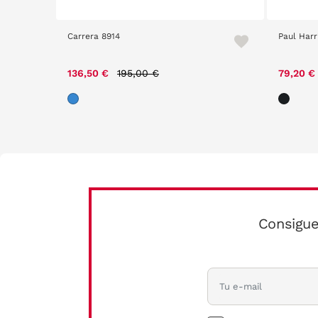
Carrera 8914
Paul Harr
m
Price reduced from
to
136,50 €
195,00 €
79,20 €
Consigue