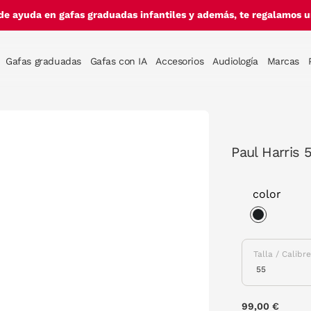
de ayuda en gafas graduadas infantiles y además, te regalamos un
Gafas graduadas
Gafas con IA
Accesorios
Audiología
Marcas
Paul Harris
color
selected
Talla / Calibr
99,00 €