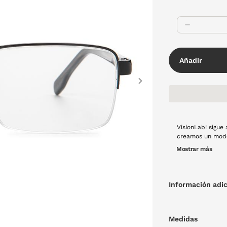
Añadir
Next
VisionLab! sigue
creamos un modelo de 
aire, aportando l
Mostrar más
Información adic
Medidas