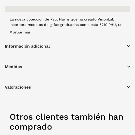
La nueva colección de Paul Harris que ha creado VisionLab!
incorpora modelos de gafas graduadas como esta 5210 PHU, una
montura de pasta con formas marcadas y en un color gris con
Mostrar más
acabado transparente que nos ayuda a aportar luminosidad.
Información adicional
Medidas
Valoraciones
Otros clientes también han
comprado