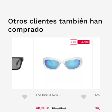
Otros clientes también han
comprado
30%
RELABS
0 ACT3
The Circus 5212 8
American Pe
Price reduced from
to
48,30 €
69,00 €
34,30 €