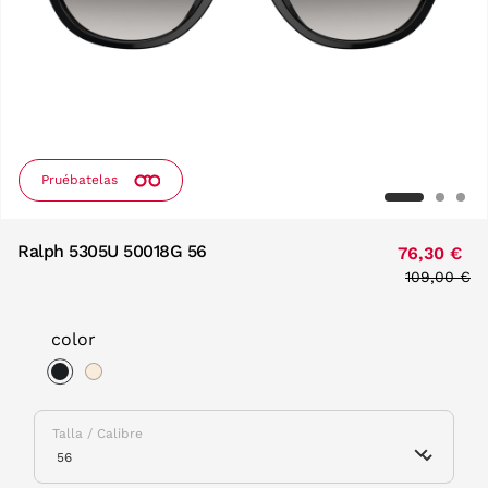
Pruébatelas
Ralph 5305U 50018G 56
76,30 €
Price redu
109,00 €
to
color
selected
Talla / Calibre