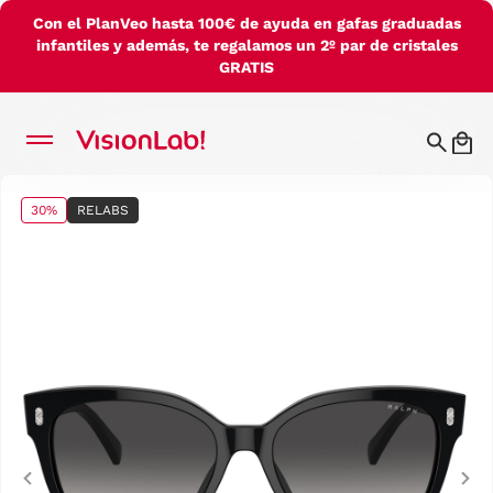
Con el PlanVeo hasta 100€ de ayuda en gafas graduadas
infantiles y además, te regalamos un 2º par de cristales
GRATIS
30%
RELABS
Previous