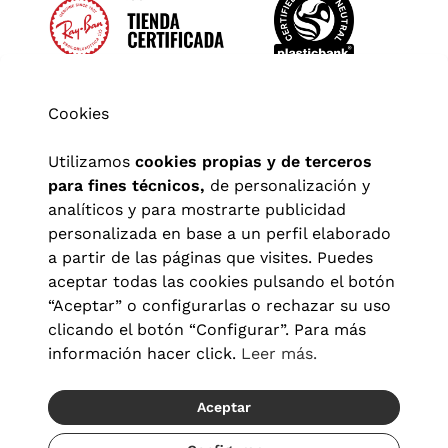
Cookies
Utilizamos
cookies propias y de terceros
para fines técnicos,
de personalización y
analíticos y para mostrarte publicidad
personalizada en base a un perfil elaborado
a partir de las páginas que visites. Puedes
aceptar todas las cookies pulsando el botón
“Aceptar” o configurarlas o rechazar su uso
clicando el botón “Configurar”. Para más
Aviso legal
|
Política de privacidad
|
Términos y condiciones
|
información hacer click.
Leer más.
Política de cookies
|
Configuración de cookies
Aceptar
© 2026 Visionlab España
Recíbelo del 20/08 al 22/08