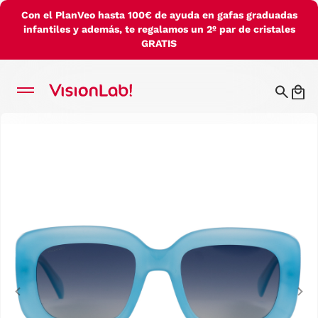
Con el PlanVeo hasta 100€ de ayuda en gafas graduadas
infantiles y además, te regalamos un 2º par de cristales
GRATIS
Previous