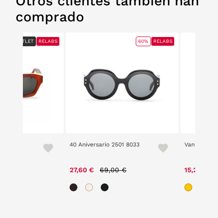
Otros clientes también han
comprado
OUTLET
OUTLET
RELABS
RELABS
60%
RELABS
a
40 Aniversario 2501 8033
Vanity 2210
00 €
Price reduced from
to
P
27,60 €
69,00 €
15,20 €
1