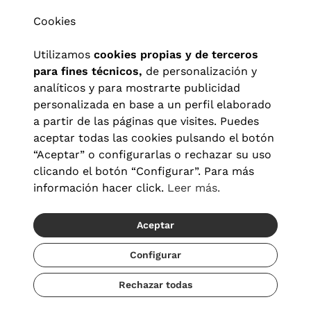
Cookies
Utilizamos
cookies propias y de terceros
para fines técnicos,
de personalización y
analíticos y para mostrarte publicidad
personalizada en base a un perfil elaborado
a partir de las páginas que visites. Puedes
aceptar todas las cookies pulsando el botón
“Aceptar” o configurarlas o rechazar su uso
clicando el botón “Configurar”. Para más
Aviso legal
|
Política de privacidad
|
Términos y condiciones
|
información hacer click.
Leer más.
Política de cookies
|
Configuración de cookies
Aceptar
© 2026 Visionlab España
Recíbelo del 20/08 al 22/08
Configurar
Rechazar todas
Añadir
19,00 €