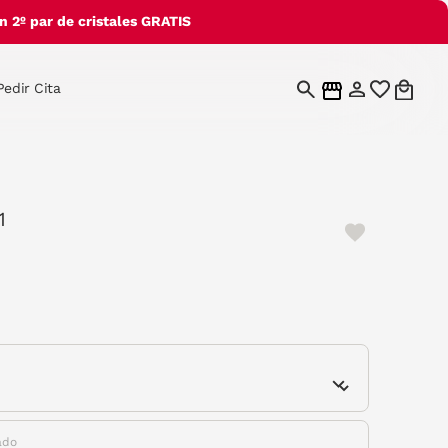
 2º par de cristales GRATIS
Pedir Cita
1
e
ado