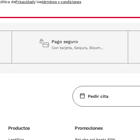
olítica de
Privacidad
y los
términos y condiciones
Pago seguro
Con tarjeta, Sequra, Bizum...
Pedir cita
Productos
Promociones
Lentillas
ReLabs sol hasta 50%