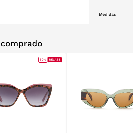
Medidas
n comprado
50%
RELABS