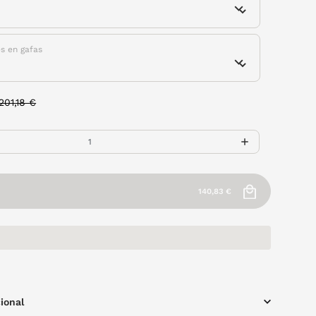
es en gafas
Price reduced from
to
201,18 €
140,83 €
ional