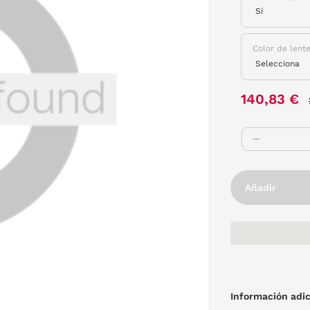
Color de lent
140,83 €
Añadir
Información adic