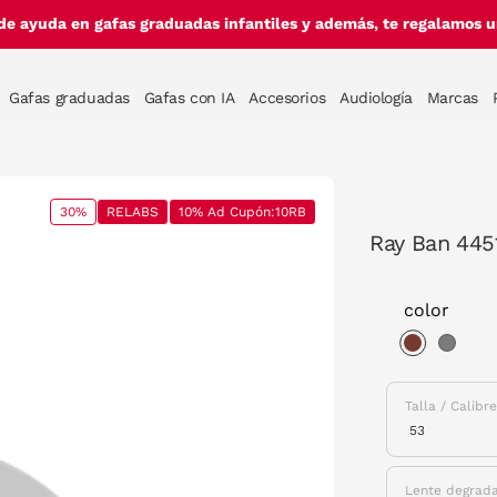
de ayuda en gafas graduadas infantiles y además, te regalamos un
Gafas graduadas
Gafas con IA
Accesorios
Audiología
Marcas
30%
RELABS
10% Ad Cupón:10RB
Ray Ban 445
color
selected
Talla / Calibr
Lente degrad