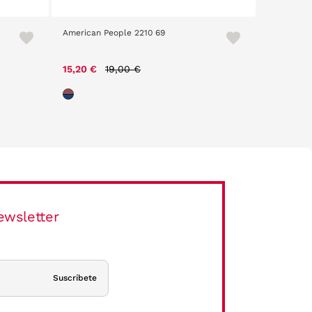
American People 2210 69
Loom 2305
Price reduced from
to
15,20 €
19,00 €
29,00 €
ewsletter
Suscríbete