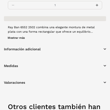
Ray Ban 6552 2502 combina una elegante montura de metal
plata con una forma rectangular que ofrece un equilibrio
perfecto entre estilo y comodidad. Estas gafas de vista
Mostrar más
garantizan una visión clara y nítida para el uso diario,
manteniéndose ligeras y resistentes.
Información adicional
Medidas
Valoraciones
Otros clientes también han