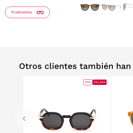
Pruébatelas
Otros clientes también ha
40%
RELABS