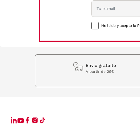
He leído y acepto la P
Envio gratuito
A partir de 29€