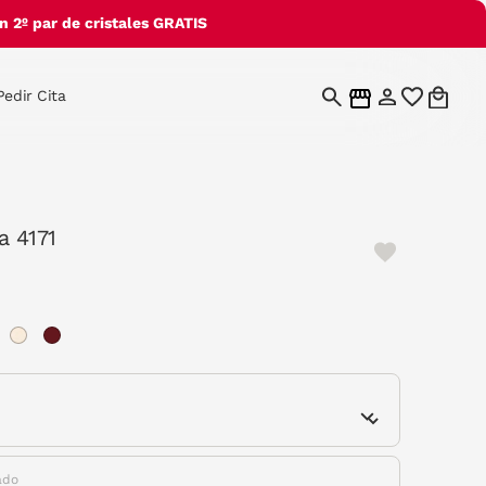
 2º par de cristales GRATIS
Pedir Cita
a 4171
e
ado