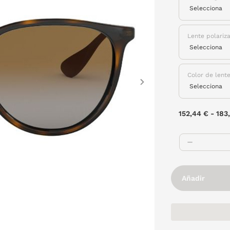
Lente polariz
Color de lent
Next
152,44 €
-
183
Añadir