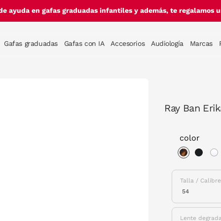
de ayuda en gafas graduadas infantiles y además, te regalamos un
Gafas graduadas
Gafas con IA
Accesorios
Audiología
Marcas
Ray Ban Erik
color
selected
Talla / Calibr
Lente degrad