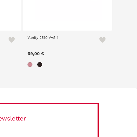
Vanity 2510 VAS 1
Mr. Boho 
65,00 €
69,00 €
ewsletter