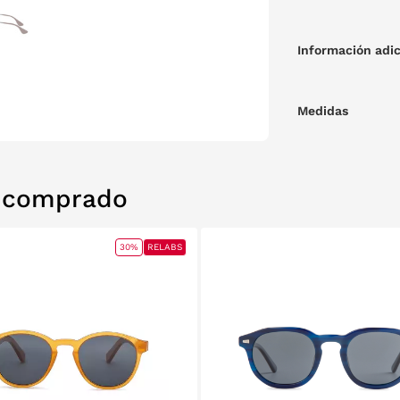
Información adic
Medidas
n comprado
30%
RELABS