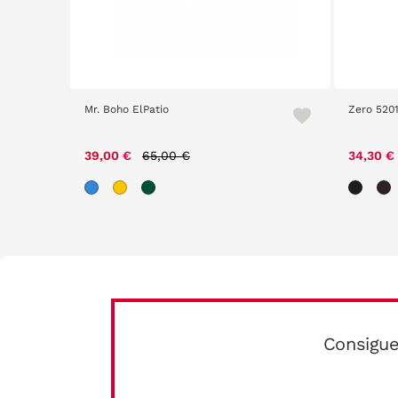
Mr. Boho ElPatio
Zero 520
Price reduced from
to
39,00 €
65,00 €
34,30 €
Consigue