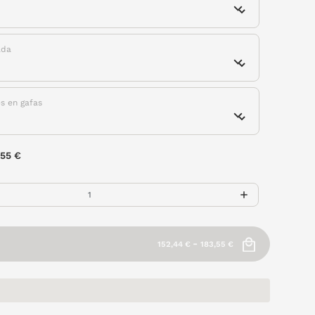
ada
es en gafas
,55 €
-
152,44 €
183,55 €