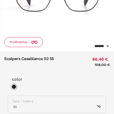
Pruébatelas
Scalpers Casablanca 02 55
86,40 €
Price redu
108,00 €
to
color
selected
Talla / Calibre