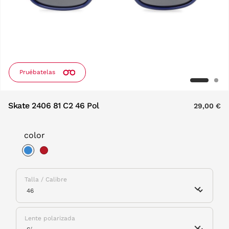
Pruébatelas
Skate 2406 81 C2 46 Pol
29,00 €
color
selected
Talla / Calibre
Lente polarizada