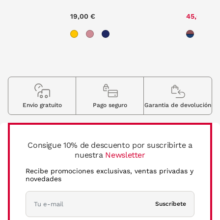
e reduced from
to
00 €
19,00 €
45,00 €
Envio gratuito
Pago seguro
Garantia de devolución
Consigue 10% de descuento por suscribirte a
nuestra
Newsletter
Recibe promociones exclusivas, ventas privadas y
novedades
Suscríbete