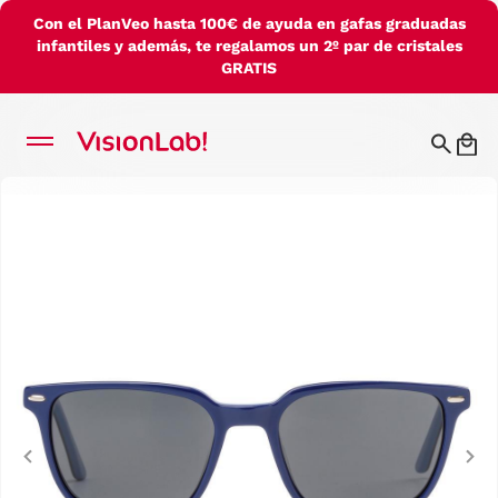
Con el PlanVeo hasta 100€ de ayuda en gafas graduadas
infantiles y además, te regalamos un 2º par de cristales
GRATIS
Previous