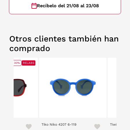
Recíbelo del 21/08 al 23/08
Otros clientes también han
comprado
30%
RELABS
/X
Tiko Niko 4207 6-119
Tiwi Maui