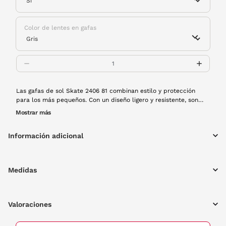
Color de lentes en gafas
Las gafas de sol Skate 2406 81 combinan estilo y protección
para los más pequeños. Con un diseño ligero y resistente, son
ideales para acompañarles en todas sus aventuras al aire libre.
Mostrar más
Su montura de pasta, en un llamativo color azul, las convierte en
el complemento perfecto para este verano.
Información adicional
Medidas
Valoraciones