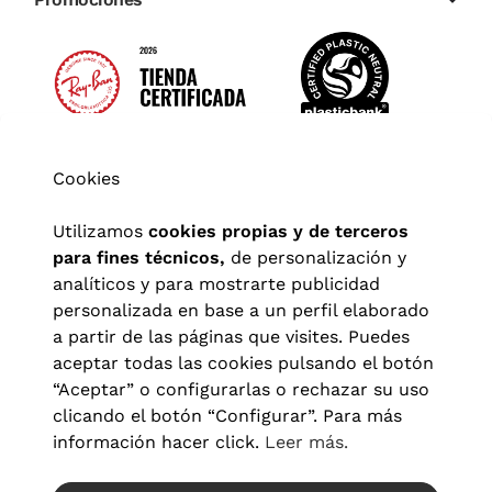
Cookies
Utilizamos
cookies propias y de terceros
para fines técnicos,
de personalización y
analíticos y para mostrarte publicidad
personalizada en base a un perfil elaborado
a partir de las páginas que visites. Puedes
aceptar todas las cookies pulsando el botón
“Aceptar” o configurarlas o rechazar su uso
clicando el botón “Configurar”. Para más
Aviso legal
|
Política de privacidad
|
Términos y condiciones
|
información hacer click.
Leer más.
Política de cookies
|
Configuración de cookies