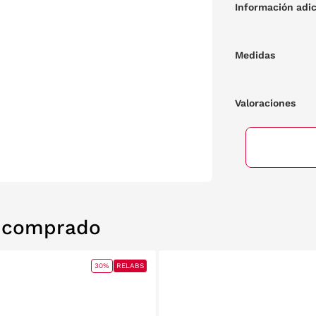
Información adic
Medidas
Valoraciones
n comprado
30%
RELABS