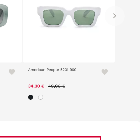
American People 5201 900
Parkour 2
Price reduced from
to
34,30 €
49,00 €
29,00 €