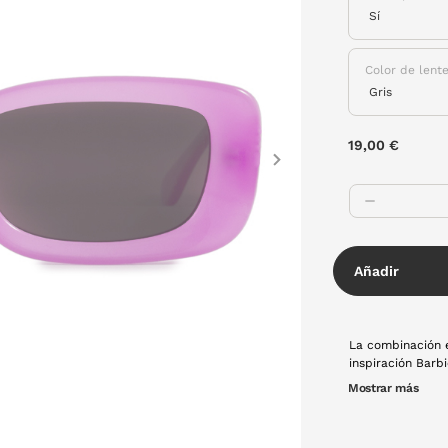
Color de lent
19,00 €
Next
Añadir
La combinación e
inspiración Barbie, 
brillante color a
Mostrar más
fiesta en todos 
Además, ¡brillan