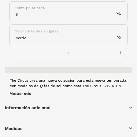
Lente polarizada
Color de lentes en gafas
The Circus crea una nueva colección para esta nueva temporada,
con modelos de gafas de sol como esta The Circus 5212 4. Un
modelo de estilo sencillo y atemporal pero con ese toque
Mostrar más
moderno que hará de esta gafa de sol un imprescindible para
cualquiera de tus looks. No dejes pasar la oportunidad de
Información adicional
hacerte con unas The Circus para esta temporada. Además, el
filtro polarizado hará que la visión sea perfecta, sin reflejos
molestos. Calidad visual completa.
Medidas