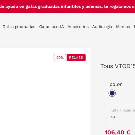
de ayuda en gafas graduadas infantiles y además, te regalamos un
Gafas graduadas
Gafas con IA
Accesorios
Audiología
Marcas
20%
RELABS
Tous VTOD1
color
selected
Talla / Calibr
106,40 €