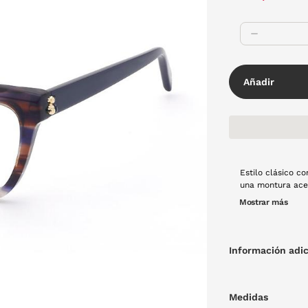
Añadir
Estilo clásico c
una montura acet
ligeramente suav
Mostrar más
metálico en la parte inicial de
Perfecta para q
Información adic
Medidas