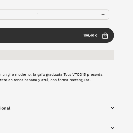
106,40 €
on un giro moderno: la gafa graduada Tous VTOD15 presenta
ato en tonos habana y azul, con forma rectangular
izada que aporta equilibrio y elegancia. El icónico oso
 la varilla el toque distintivo de la marca.
uienes buscan comodidad y diseño con personalidad.
ional