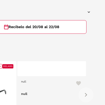
Recíbelo del 20/08 al 22/08
%
RELABS
null
null
null
null