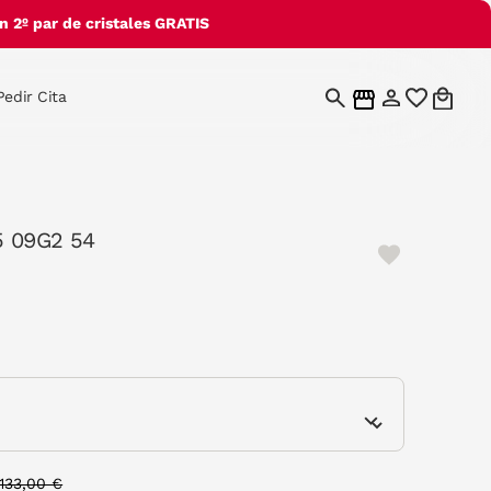
 2º par de cristales GRATIS
Pedir Cita
5 09G2 54
e
Price reduced from
to
133,00 €