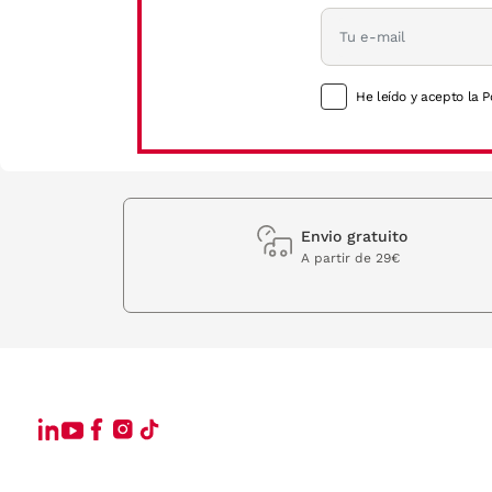
He leído y acepto la P
Envio gratuito
A partir de 29€