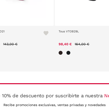
D21
Tous VTOB29L
Price reduced from
to
Price reduced from
to
€
143,00 €
98,40 €
164,00 €
 10% de descuento por suscribirte a nuestra
N
Recibe promociones exclusivas, ventas privadas y novedades