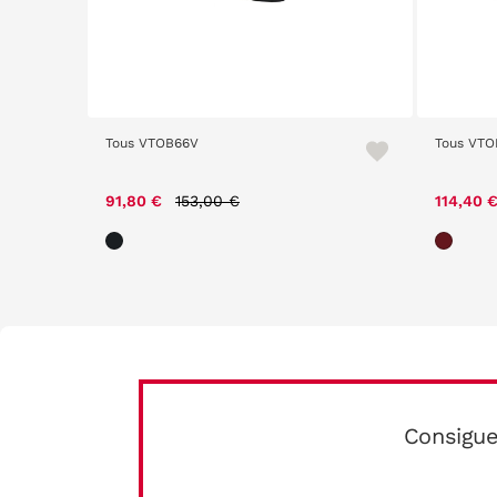
Tous VTOB66V
Tous VTO
Price reduced from
to
91,80 €
153,00 €
114,40 
Consigue