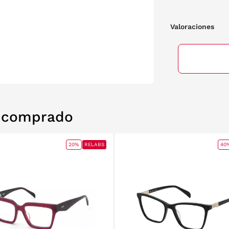
Valoraciones
n comprado
20%
RELABS
40