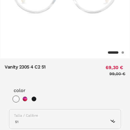
Vanity 2305 4 C2 51
69,30 €
Price red
99,00 €
to
color
selected
Talla / Calibre