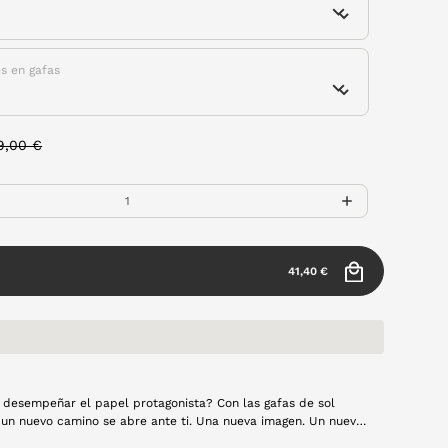
es en gafas
rice reduced from
to
9,00 €
41,40 €
a desempeñar el papel protagonista? Con las gafas de sol
 un nuevo camino se abre ante ti. Una nueva imagen. Un nuevo
sta en color negro y lentes polarizadas.