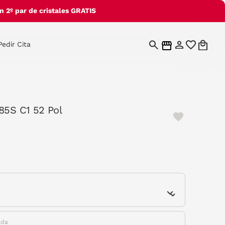
 2º par de cristales GRATIS
Pedir Cita
85S C1 52 Pol
e
ada