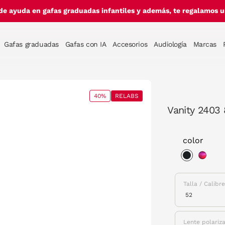
de ayuda en gafas graduadas infantiles y además, te regalamos un
Gafas graduadas
Gafas con IA
Accesorios
Audiología
Marcas
40%
RELABS
Vanity 2403 
color
selected
Talla / Calibr
Lente polariz