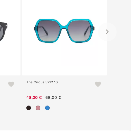
The Circus 5212 10
Afrodelic
Price reduced from
to
48,30 €
69,00 €
34,30 €