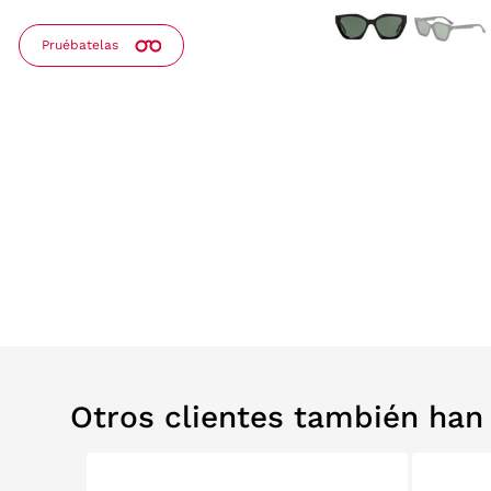
Pruébatelas
Otros clientes también ha
0%
RELABS