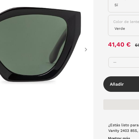
Color de lent
P
41,40 €
6
Next
Añadir
¿Estás listo par
Vanity 2403 85S,
tú. Montra de pa
Mostrar más