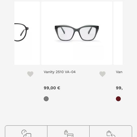
01
Vanity 2510 VA-04
Vanity 2510
99,00 €
99,00 €