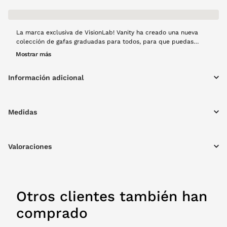
La marca exclusiva de VisionLab! Vanity ha creado una nueva
colección de gafas graduadas para todos, para que puedas
usarla en cualquier ocasión y combinado con cualquiera de tus
Mostrar más
looks. Este modelo Vanity VA-05 es un modelo ligero que
combina la pasta verde del frente con varillas metálicas para
Información adicional
aportar ligereza y comodidad.
Medidas
Valoraciones
Otros clientes también han
comprado